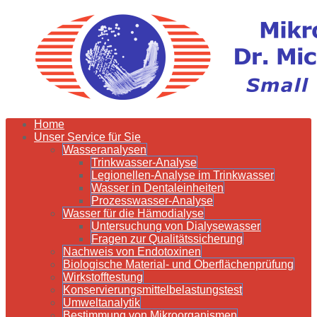
Home
Unser Service für Sie
Wasseranalysen
Trinkwasser-Analyse
Legionellen-Analyse im Trinkwasser
Wasser in Dentaleinheiten
Prozesswasser-Analyse
Wasser für die Hämodialyse
Untersuchung von Dialysewasser
Fragen zur Qualitätssicherung
Nachweis von Endotoxinen
Biologische Material- und Oberflächenprüfung
Wirkstofftestung
Konservierungsmittelbelastungstest
Umweltanalytik
Bestimmung von Mikroorganismen