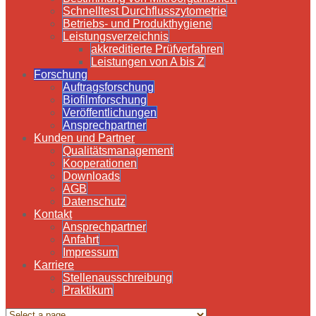
Schnelltest Durchflusszytometrie
Betriebs- und Produkthygiene
Leistungsverzeichnis
akkreditierte Prüfverfahren
Leistungen von A bis Z
Forschung
Auftragsforschung
Biofilmforschung
Veröffentlichungen
Ansprechpartner
Kunden und Partner
Qualitätsmanagement
Kooperationen
Downloads
AGB
Datenschutz
Kontakt
Ansprechpartner
Anfahrt
Impressum
Karriere
Stellenausschreibung
Praktikum