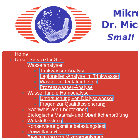
Home
Unser Service für Sie
Wasseranalysen
Trinkwasser-Analyse
Legionellen-Analyse im Trinkwasser
Wasser in Dentaleinheiten
Prozesswasser-Analyse
Wasser für die Hämodialyse
Untersuchung von Dialysewasser
Fragen zur Qualitätssicherung
Nachweis von Endotoxinen
Biologische Material- und Oberflächenprüfung
Wirkstofftestung
Konservierungsmittelbelastungstest
Umweltanalytik
Bestimmung von Mikroorganismen