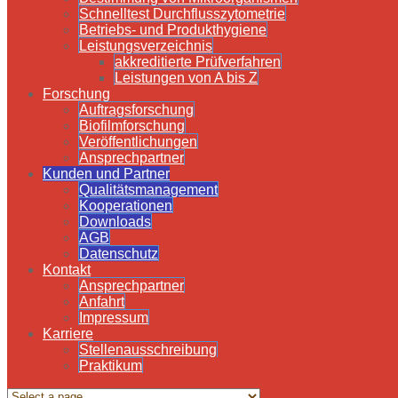
Schnelltest Durchflusszytometrie
Betriebs- und Produkthygiene
Leistungsverzeichnis
akkreditierte Prüfverfahren
Leistungen von A bis Z
Forschung
Auftragsforschung
Biofilmforschung
Veröffentlichungen
Ansprechpartner
Kunden und Partner
Qualitätsmanagement
Kooperationen
Downloads
AGB
Datenschutz
Kontakt
Ansprechpartner
Anfahrt
Impressum
Karriere
Stellenausschreibung
Praktikum